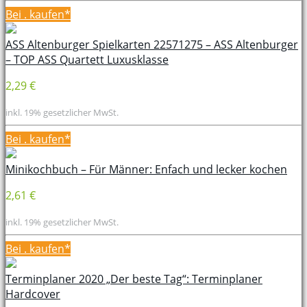
Bei
. kaufen*
ASS Altenburger Spielkarten 22571275 – ASS Altenburger
– TOP ASS Quartett Luxusklasse
2,29 €
inkl. 19% gesetzlicher MwSt.
Bei
. kaufen*
Minikochbuch – Für Männer: Enfach und lecker kochen
2,61 €
inkl. 19% gesetzlicher MwSt.
Bei
. kaufen*
Terminplaner 2020 „Der beste Tag“: Terminplaner
Hardcover