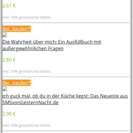
2,61 €
inkl. 19% gesetzlicher MwSt.
Bei
. kaufen*
Die Wahrheit über mich: Ein Ausfüllbuch mit
außergewöhnlichen Fragen
2,80 €
inkl. 19% gesetzlicher MwSt.
Bei
. kaufen*
Ich guck mal, ob du in der Küche liegst: Das Neueste aus
SMSvonGesternNacht.de
2,90 €
inkl. 19% gesetzlicher MwSt.