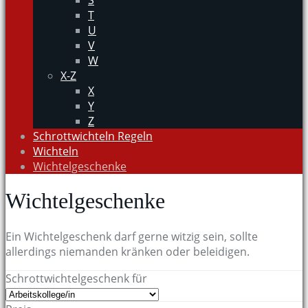
S
T
U
V
W
X-Z
X
Y
Z
Schrottwichteln Regeln
Wichteln
Wichtelgeschenke
Wichtelgeschenke
Ein Wichtelgeschenk darf gerne witzig sein, sollte
allerdings niemanden kränken oder beleidigen.
Schrottwichtelgeschenk für