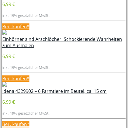
6,99 €
inkl. 19% gesetzlicher MwSt.
Bei
. kaufen*
Einhörner sind Arschlöcher: Schockierende Wahrheiten
zum Ausmalen
6,99 €
inkl. 19% gesetzlicher MwSt.
Bei
. kaufen*
Idena 4329902 – 6 Farmtiere im Beutel, ca. 15 cm
6,99 €
inkl. 19% gesetzlicher MwSt.
Bei
. kaufen*