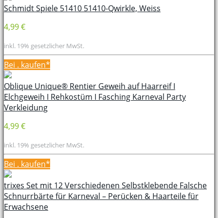
Schmidt Spiele 51410 51410-Qwirkle, Weiss
4,99 €
inkl. 19% gesetzlicher MwSt.
Bei
. kaufen*
Oblique Unique® Rentier Geweih auf Haarreif I
Elchgeweih I Rehkostüm I Fasching Karneval Party
Verkleidung
4,99 €
inkl. 19% gesetzlicher MwSt.
Bei
. kaufen*
trixes Set mit 12 Verschiedenen Selbstklebende Falsche
Schnurrbärte für Karneval – Perücken & Haarteile für
Erwachsene