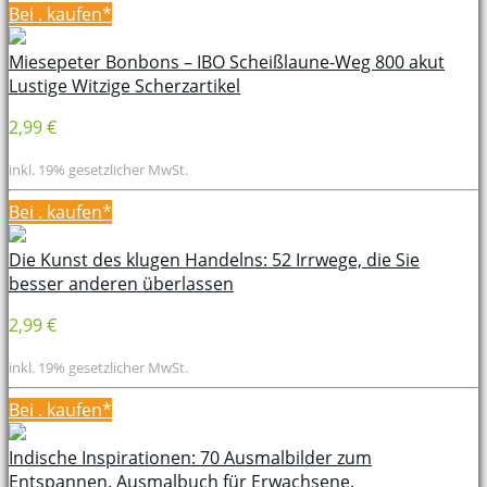
Bei
. kaufen*
Miesepeter Bonbons – IBO Scheißlaune-Weg 800 akut
Lustige Witzige Scherzartikel
2,99 €
inkl. 19% gesetzlicher MwSt.
Bei
. kaufen*
Die Kunst des klugen Handelns: 52 Irrwege, die Sie
besser anderen überlassen
2,99 €
inkl. 19% gesetzlicher MwSt.
Bei
. kaufen*
Indische Inspirationen: 70 Ausmalbilder zum
Entspannen. Ausmalbuch für Erwachsene.