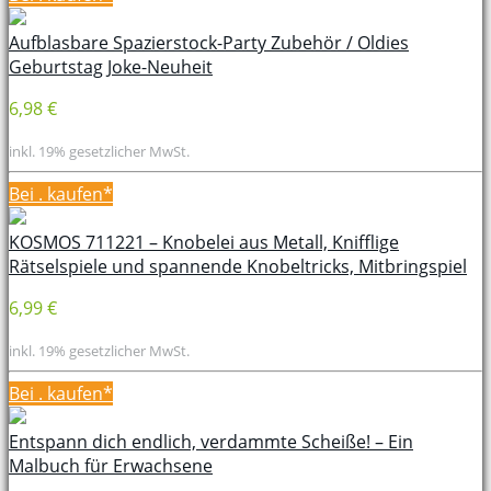
Aufblasbare Spazierstock-Party Zubehör / Oldies
Geburtstag Joke-Neuheit
6,98 €
inkl. 19% gesetzlicher MwSt.
Bei
. kaufen*
KOSMOS 711221 – Knobelei aus Metall, Knifflige
Rätselspiele und spannende Knobeltricks, Mitbringspiel
6,99 €
inkl. 19% gesetzlicher MwSt.
Bei
. kaufen*
Entspann dich endlich, verdammte Scheiße! – Ein
Malbuch für Erwachsene