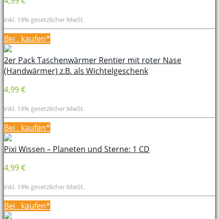
4,99 €
inkl. 19% gesetzlicher MwSt.
Bei
. kaufen*
2er Pack Taschenwärmer Rentier mit roter Nase
(Handwärmer) z.B. als Wichtelgeschenk
4,99 €
inkl. 19% gesetzlicher MwSt.
Bei
. kaufen*
Pixi Wissen – Planeten und Sterne: 1 CD
4,99 €
inkl. 19% gesetzlicher MwSt.
Bei
. kaufen*