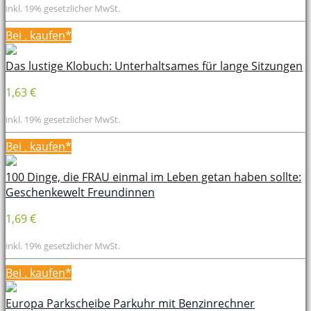
inkl. 19% gesetzlicher MwSt.
Bei
. kaufen*
Das lustige Klobuch: Unterhaltsames für lange Sitzungen
1,63 €
inkl. 19% gesetzlicher MwSt.
Bei
. kaufen*
100 Dinge, die FRAU einmal im Leben getan haben sollte:
Geschenkewelt Freundinnen
1,69 €
inkl. 19% gesetzlicher MwSt.
Bei
. kaufen*
Europa Parkscheibe Parkuhr mit Benzinrechner