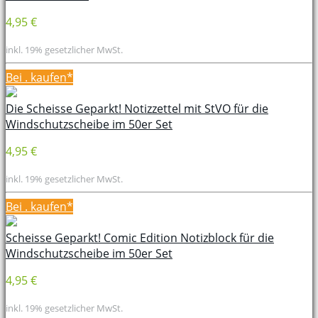
4,95 €
inkl. 19% gesetzlicher MwSt.
Bei
. kaufen*
Die Scheisse Geparkt! Notizzettel mit StVO für die
Windschutzscheibe im 50er Set
4,95 €
inkl. 19% gesetzlicher MwSt.
Bei
. kaufen*
Scheisse Geparkt! Comic Edition Notizblock für die
Windschutzscheibe im 50er Set
4,95 €
inkl. 19% gesetzlicher MwSt.