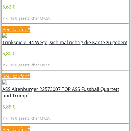
6,62 €
inkl. 19% gesetzlicher MwSt.
Bei
. kaufen*
Trinkspiele: 44 Wege, sich mal richtig die Kante zu geben!
6,80 €
inkl. 19% gesetzlicher MwSt.
Bei
. kaufen*
ASS Altenburger 22573007 TOP ASS Fussball Quartett
und Trumpf
6,89 €
inkl. 19% gesetzlicher MwSt.
Bei
. kaufen*