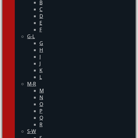
B
C
D
E
F
G-L
G
H
I
J
K
L
M-R
M
N
O
P
Q
R
S-W