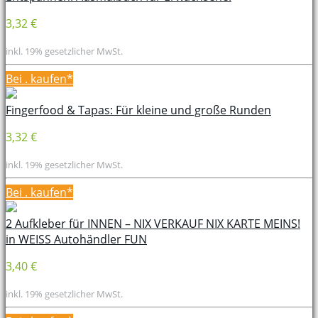
3,32 €
inkl. 19% gesetzlicher MwSt.
Bei
. kaufen*
Fingerfood & Tapas: Für kleine und große Runden
3,32 €
inkl. 19% gesetzlicher MwSt.
Bei
. kaufen*
2 Aufkleber für INNEN – NIX VERKAUF NIX KARTE MEINS!
in WEISS Autohändler FUN
3,40 €
inkl. 19% gesetzlicher MwSt.