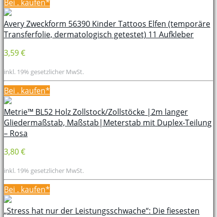
Bei
. kaufen*
Avery Zweckform 56390 Kinder Tattoos Elfen (temporäre
Transferfolie, dermatologisch getestet) 11 Aufkleber
3,59 €
inkl. 19% gesetzlicher MwSt.
Bei
. kaufen*
Metrie™ BL52 Holz Zollstock/Zollstöcke |2m langer
Gliedermaßstab, Maßstab|Meterstab mit Duplex-Teilung
– Rosa
3,80 €
inkl. 19% gesetzlicher MwSt.
Bei
. kaufen*
„Stress hat nur der Leistungsschwache“: Die fiesesten