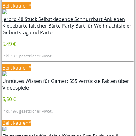
Bei
. kaufen*
Jerbro 48 Stück Selbstklebende Schnurrbart Ankleben
Klebebärte falscher Bärte Party Bart für Weihnachtsfeier
Geburtstag und Partei
5,49 €
inkl. 19% gesetzlicher MwSt.
Bei
. kaufen*
Unnützes Wissen für Gamer: 555 verrückte Fakten über
Videospiele
5,50 €
inkl. 19% gesetzlicher MwSt.
Bei
. kaufen*