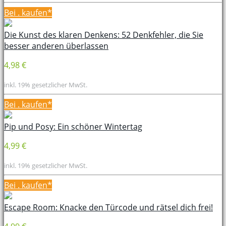
Bei
. kaufen*
Die Kunst des klaren Denkens: 52 Denkfehler, die Sie
besser anderen überlassen
4,98 €
inkl. 19% gesetzlicher MwSt.
Bei
. kaufen*
Pip und Posy: Ein schöner Wintertag
4,99 €
inkl. 19% gesetzlicher MwSt.
Bei
. kaufen*
Escape Room: Knacke den Türcode und rätsel dich frei!