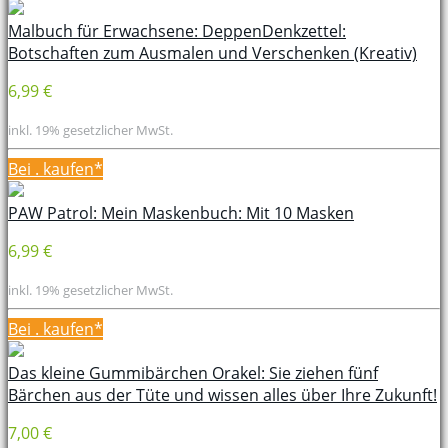
Malbuch für Erwachsene: DeppenDenkzettel:
Botschaften zum Ausmalen und Verschenken (Kreativ)
6,99 €
inkl. 19% gesetzlicher MwSt.
Bei
. kaufen*
PAW Patrol: Mein Maskenbuch: Mit 10 Masken
6,99 €
inkl. 19% gesetzlicher MwSt.
Bei
. kaufen*
Das kleine Gummibärchen Orakel: Sie ziehen fünf
Bärchen aus der Tüte und wissen alles über Ihre Zukunft!
7,00 €