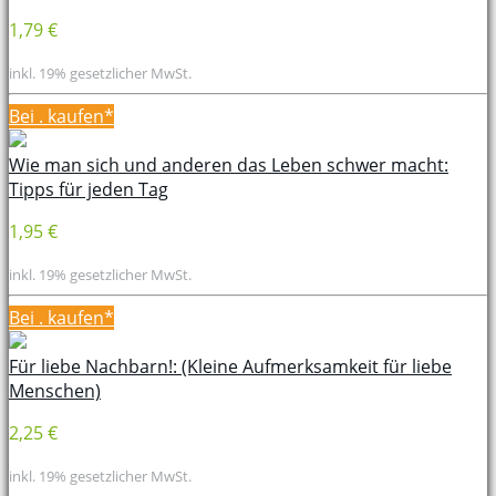
1,79 €
inkl. 19% gesetzlicher MwSt.
Bei
. kaufen*
Wie man sich und anderen das Leben schwer macht:
Tipps für jeden Tag
1,95 €
inkl. 19% gesetzlicher MwSt.
Bei
. kaufen*
Für liebe Nachbarn!: (Kleine Aufmerksamkeit für liebe
Menschen)
2,25 €
inkl. 19% gesetzlicher MwSt.