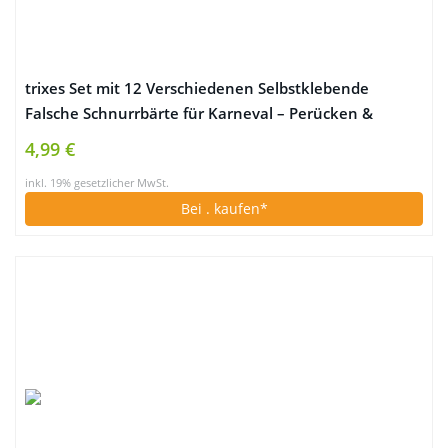
trixes Set mit 12 Verschiedenen Selbstklebende
Falsche Schnurrbärte für Karneval – Perücken &
Haarteile für Erwachsene
4,99 €
inkl. 19% gesetzlicher MwSt.
Bei
. kaufen*