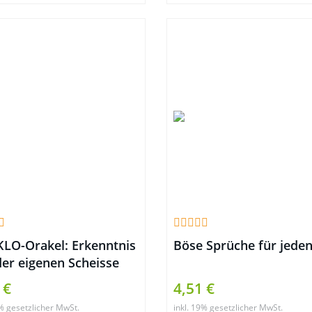
KLO-Orakel: Erkenntnis
Böse Sprüche für jeden
der eigenen Scheisse
en. Ein Wahrsagespiel
 €
4,51 €
9% gesetzlicher MwSt.
inkl. 19% gesetzlicher MwSt.