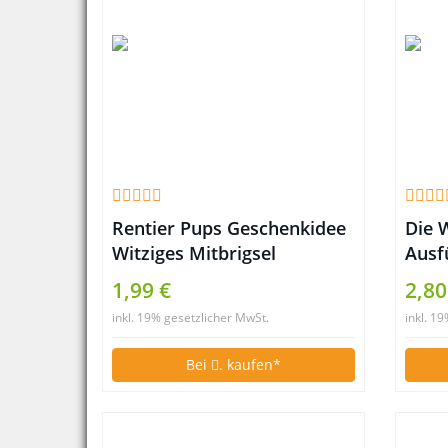
Rentier Pups Geschenkidee
Die 
Witziges Mitbrigsel
Ausf
Giveaway
auße
1,99 €
2,80
inkl. 19% gesetzlicher MwSt.
inkl. 1
Bei
. kaufen*