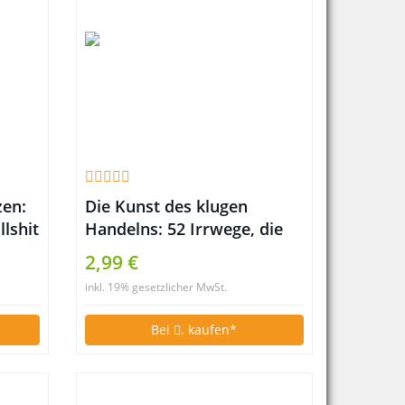
zen:
Die Kunst des klugen
lshit
Handelns: 52 Irrwege, die
Sie besser anderen
2,99 €
überlassen
inkl. 19% gesetzlicher MwSt.
Bei
. kaufen*