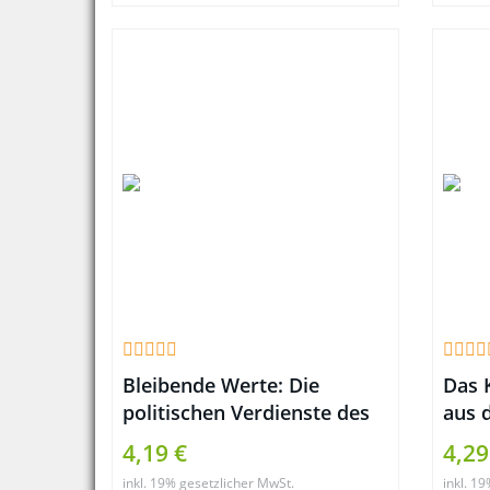
Bleibende Werte: Die
Das 
politischen Verdienste des
aus 
Silvio Berlusconi
zieh
4,19 €
4,29
(Literareon)
inkl. 19% gesetzlicher MwSt.
inkl. 1