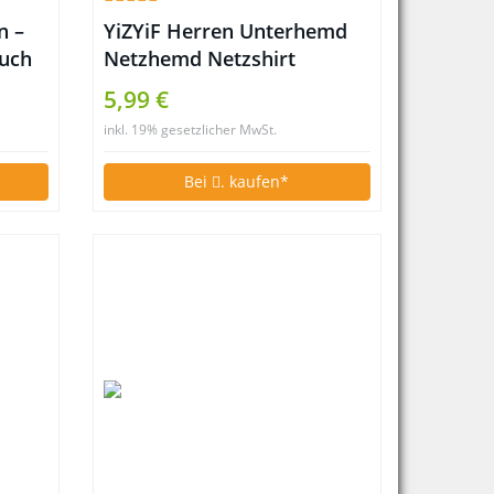
n –
YiZYiF Herren Unterhemd
uch
Netzhemd Netzshirt
n-
Kurzarm Transparent
5,99 €
Funktionsshirt M L XL (M,
inkl. 19% gesetzlicher MwSt.
Schwarz)
Bei
. kaufen*