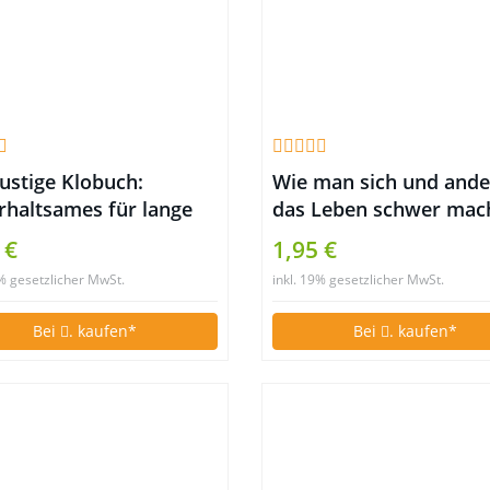
ustige Klobuch:
Wie man sich und and
rhaltsames für lange
das Leben schwer mac
ungen
Tipps für jeden Tag
 €
1,95 €
9% gesetzlicher MwSt.
inkl. 19% gesetzlicher MwSt.
Bei
. kaufen*
Bei
. kaufen*