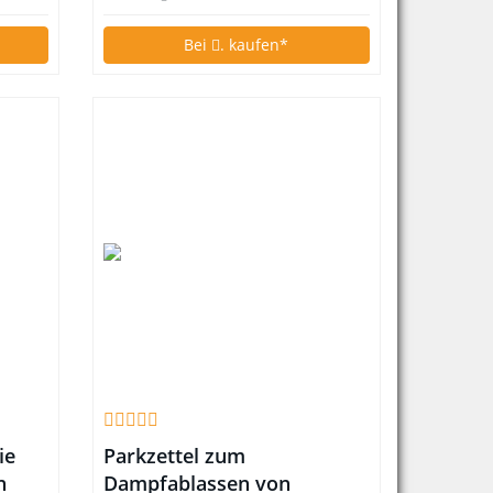
Bei
. kaufen*
ie
Parkzettel zum
n
Dampfablassen von