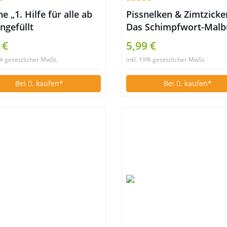
e „1. Hilfe für alle ab
Pissnelken & Zimtzicke
ngefüllt
Das Schimpfwort-Malb
mit der Arsch mit Ohre
 €
5,99 €
Garantie
9% gesetzlicher MwSt.
inkl. 19% gesetzlicher MwSt.
Bei
. kaufen*
Bei
. kaufen*