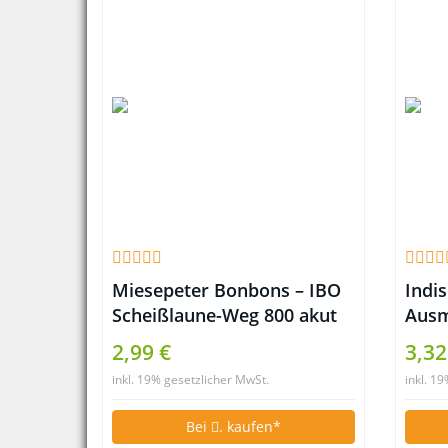
Miesepeter Bonbons – IBO
Indis
Scheißlaune-Weg 800 akut
Ausm
Lustige Witzige
Ents
2,99 €
3,32
Scherzartikel
für 
inkl. 19% gesetzlicher MwSt.
inkl. 1
Bei
. kaufen*