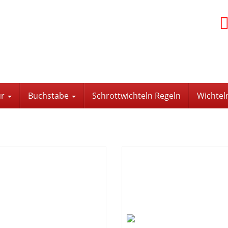
ür
Buchstabe
Schrottwichteln Regeln
Wichtel