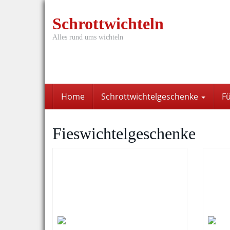
Skip
to
Schrottwichteln
main
content
Alles rund ums wichteln
Home
Schrottwichtelgeschenke
F
Fieswichtelgeschenke