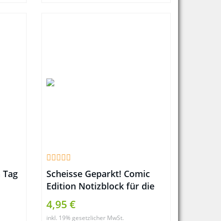
 Tag
Scheisse Geparkt! Comic
Edition Notizblock für die
Windschutzscheibe im 50er
4,95 €
Set
inkl. 19% gesetzlicher MwSt.