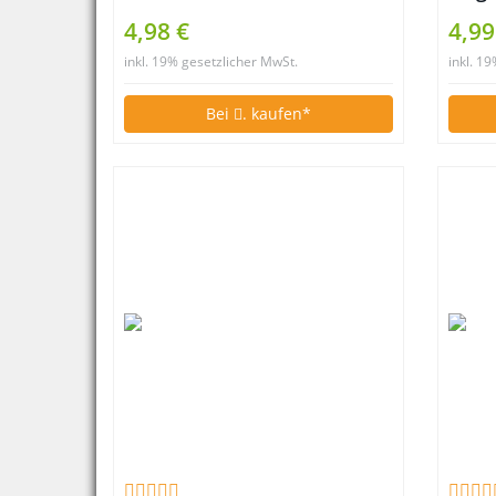
Sie besser anderen
rich
4,98 €
4,99
überlassen
inkl. 19% gesetzlicher MwSt.
inkl. 1
Bei
. kaufen*